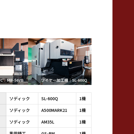
C｜MB-56VB
ワイヤー加工機｜SL-600Q
ソディック
SL-600Q
1機
ソディック
A500MARK21
1機
ソディック
AM35L
1機
黒田精工
GS-BM
1機