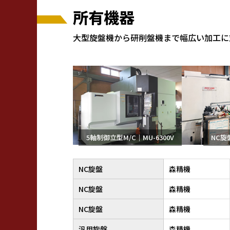
所有機器
大型旋盤機から研削盤機まで幅広い加工に
5軸制御立型M/C｜MU-6300V
NC旋盤
NC旋盤
森精機
NC旋盤
森精機
NC旋盤
森精機
汎用旋盤
森精機