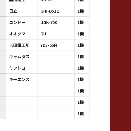
日立
GHI-B512
1機
コンドー
UGK-750
1機
オオクマ
GU
1機
吉田鐵工所
YD3-65N
1機
キャムタス
1機
ミツトヨ
1機
キーエンス
1機
1機
1機
1機