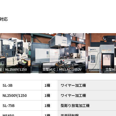
対応
｜NL2500Y/1250
立型M/C｜MILLAC-1052V
立型M/
SL-3B
1機
ワイヤー加工機
NL2500Y/1250
1機
ワイヤー加工機
SL-75B
1機
型彫り放電加工機
MS650
1機
平面研削盤