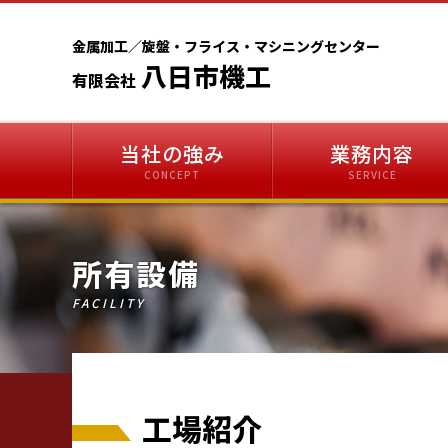
金属加工／旋盤・フライス・マシニングセンター
八日市機工
有限会社
当社の強み
業務内容
CONCEPT
SERVICE
所有設備
FACILITY
工場紹介